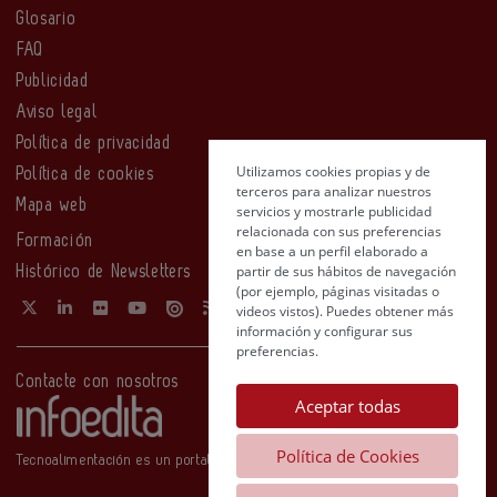
Glosario
FAQ
Publicidad
Aviso legal
Política de privacidad
Utilizamos cookies propias y de
Política de cookies
terceros para analizar nuestros
Mapa web
servicios y mostrarle publicidad
relacionada con sus preferencias
Formación
en base a un perfil elaborado a
partir de sus hábitos de navegación
Histórico de Newsletters
(por ejemplo, páginas visitadas o
videos vistos). Puedes obtener más
información y configurar sus
preferencias.
Contacte con nosotros
Aceptar todas
Política de Cookies
Tecnoalimentación es un portal de Infoedita