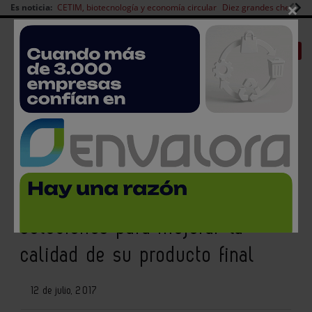
×
Es noticia:
CETIM, biotecnología y economía circular
Diez grandes chefs en 
Redes Sociales
|
|
Es noticia
CANAL EMPLEO
Login empresas
Registro
TOMRA Sorting Food ofrece a
las empresas agroalimentarias
soluciones para mejorar la
calidad de su producto final
12 de julio, 2017