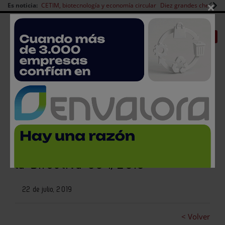
×
Es noticia:
CETIM, biotecnología y economía circular
Diez grandes chefs en 
Redes Sociales
|
|
Es noticia
CANAL EMPLEO
Login empresas
Registro
Plásticos de un solo uso y el
nuevo escenario en la UE tras
la Directiva 904/2019
22 de julio, 2019
< Volver