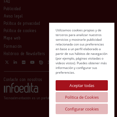
FAQ
Publicidad
Aviso legal
Política de privacidad
Utilizamos cookies propias y de
Política de cookies
terceros para analizar nuestros
Mapa web
servicios y mostrarle publicidad
relacionada con sus preferencias
Formación
en base a un perfil elaborado a
partir de sus hábitos de navegación
Histórico de Newsletters
(por ejemplo, páginas visitadas o
videos vistos). Puedes obtener más
información y configurar sus
preferencias.
Contacte con nosotros
Aceptar todas
Política de Cookies
Tecnoalimentación es un portal de Infoedita
Configurar cookies