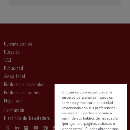
Quiénes somos
Glosario
FAQ
Publicidad
Aviso legal
Política de privacidad
Utilizamos cookies propias y de
Política de cookies
terceros para analizar nuestros
Mapa web
servicios y mostrarle publicidad
relacionada con sus preferencias
Formación
en base a un perfil elaborado a
partir de sus hábitos de navegación
Histórico de Newsletters
(por ejemplo, páginas visitadas o
videos vistos). Puedes obtener más